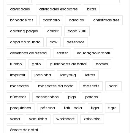
atividades
atividades escolares
birds
brincadeiras
cachorro
cavalos
christmas tree
coloring pages
colorir
copa 2018
copa do mundo
cow
desenhos
desenhos de futebol
easter
educação infantil
futebol
gato
guirlandas de natal
horses
imprimir
joaninha
ladybug
letras
mascotes
mascotes da copa
mascots
natal
números
passarinhos
pigs
porcos
porquinhos
páscoa
tatu-bola
tiger
tigre
vaca
vaquinha
worksheet
zabivaka
árvore de natal