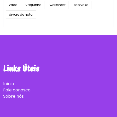
vaca
vaquinha
worksheet
zabivaka
árvore de natal
Links Úteis
Início
Fale conosco
Sobre nós