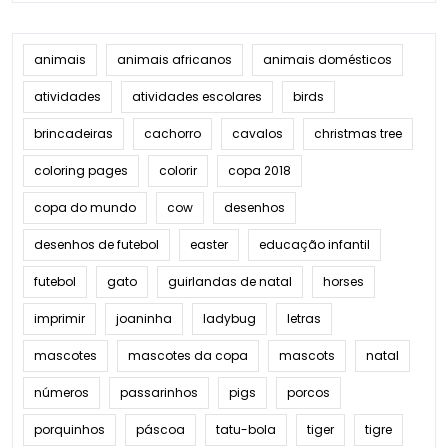
animais
animais africanos
animais domésticos
atividades
atividades escolares
birds
brincadeiras
cachorro
cavalos
christmas tree
coloring pages
colorir
copa 2018
copa do mundo
cow
desenhos
desenhos de futebol
easter
educação infantil
futebol
gato
guirlandas de natal
horses
imprimir
joaninha
ladybug
letras
mascotes
mascotes da copa
mascots
natal
números
passarinhos
pigs
porcos
porquinhos
páscoa
tatu-bola
tiger
tigre