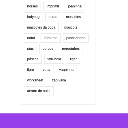
horses
imprimir
joaninha
ladybug
letras
mascotes
mascotes da copa
mascots
natal
números
passarinhos
pigs
porcos
porquinhos
páscoa
tatu-bola
tiger
tigre
vaca
vaquinha
worksheet
zabivaka
árvore de natal