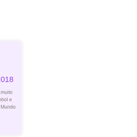
2018
 muito
ebol e
o Mundo