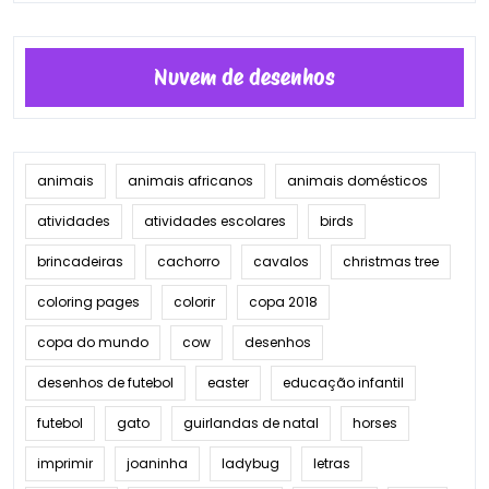
Nuvem de desenhos
animais
animais africanos
animais domésticos
atividades
atividades escolares
birds
brincadeiras
cachorro
cavalos
christmas tree
coloring pages
colorir
copa 2018
copa do mundo
cow
desenhos
desenhos de futebol
easter
educação infantil
futebol
gato
guirlandas de natal
horses
imprimir
joaninha
ladybug
letras