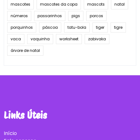
mascotes
mascotes da copa
mascots
natal
números
passarinhos
pigs
porcos
porquinhos
páscoa
tatu-bola
tiger
tigre
vaca
vaquinha
worksheet
zabivaka
árvore de natal
Links Úteis
Início