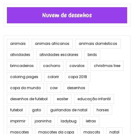
Nuvem de desenhos
animais
animais africanos
animais domésticos
atividades
atividades escolares
birds
brincadeiras
cachorro
cavalos
christmas tree
coloring pages
colorir
copa 2018
copa do mundo
cow
desenhos
desenhos de futebol
easter
educação infantil
futebol
gato
guirlandas de natal
horses
imprimir
joaninha
ladybug
letras
mascotes
mascotes da copa
mascots
natal