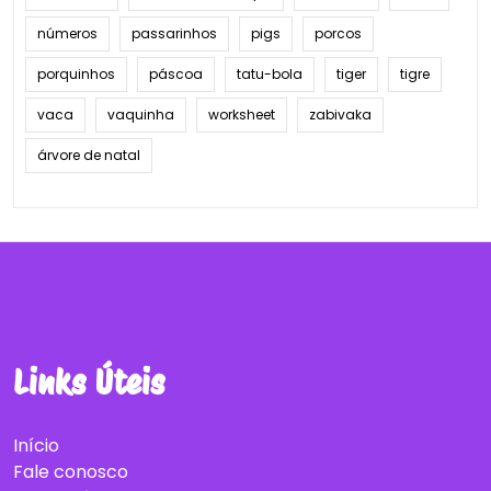
números
passarinhos
pigs
porcos
porquinhos
páscoa
tatu-bola
tiger
tigre
vaca
vaquinha
worksheet
zabivaka
árvore de natal
Links Úteis
Início
Fale conosco