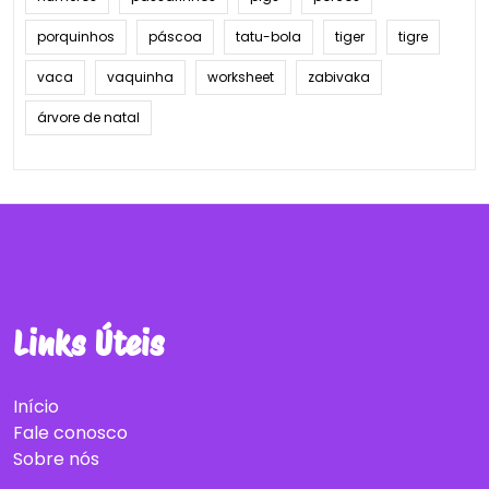
porquinhos
páscoa
tatu-bola
tiger
tigre
vaca
vaquinha
worksheet
zabivaka
árvore de natal
Links Úteis
Início
Fale conosco
Sobre nós