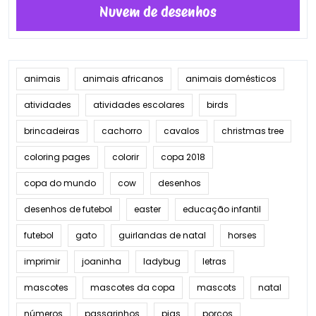
Nuvem de desenhos
animais
animais africanos
animais domésticos
atividades
atividades escolares
birds
brincadeiras
cachorro
cavalos
christmas tree
coloring pages
colorir
copa 2018
copa do mundo
cow
desenhos
desenhos de futebol
easter
educação infantil
futebol
gato
guirlandas de natal
horses
imprimir
joaninha
ladybug
letras
mascotes
mascotes da copa
mascots
natal
números
passarinhos
pigs
porcos