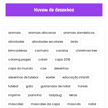
Nuvem de desenhos
animais
animais africanos
animais domésticos
atividades
atividades escolares
birds
brincadeiras
cachorro
cavalos
christmas tree
coloring pages
colorir
copa 2018
copa do mundo
cow
desenhos
desenhos de futebol
easter
educação infantil
futebol
gato
guirlandas de natal
horses
imprimir
joaninha
ladybug
letras
mascotes
mascotes da copa
mascots
natal