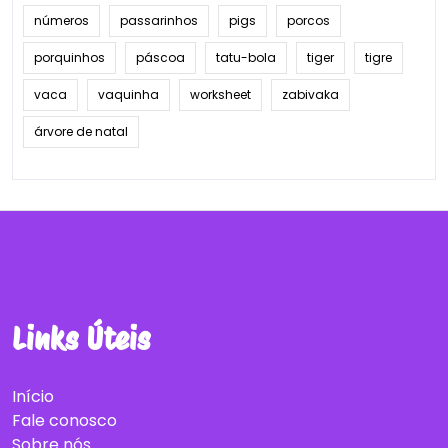
números
passarinhos
pigs
porcos
porquinhos
páscoa
tatu-bola
tiger
tigre
vaca
vaquinha
worksheet
zabivaka
árvore de natal
Links Úteis
Início
Fale conosco
Sobre nós