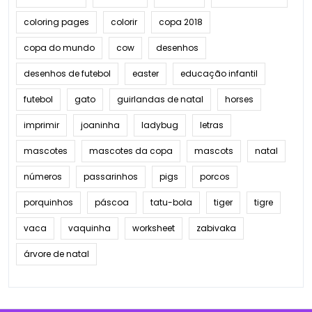
coloring pages
colorir
copa 2018
copa do mundo
cow
desenhos
desenhos de futebol
easter
educação infantil
futebol
gato
guirlandas de natal
horses
imprimir
joaninha
ladybug
letras
mascotes
mascotes da copa
mascots
natal
números
passarinhos
pigs
porcos
porquinhos
páscoa
tatu-bola
tiger
tigre
vaca
vaquinha
worksheet
zabivaka
árvore de natal