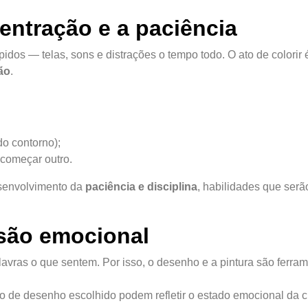
centração e a paciência
dos — telas, sons e distrações o tempo todo. O ato de colorir
ão
.
do contorno);
 começar outro.
senvolvimento da
paciência e disciplina
, habilidades que serã
ssão emocional
vras o que sentem. Por isso, o desenho e a pintura são ferra
ipo de desenho escolhido podem refletir o estado emocional da c