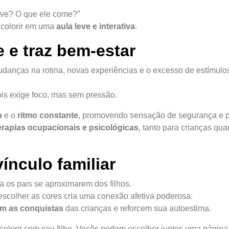
vive? O que ele come?”
 colorir em uma
aula leve e interativa
.
e e traz bem-estar
danças na rotina, novas experiências e o excesso de estímulo
ois exige foco, mas sem pressão.
a
e o
ritmo constante
, promovendo sensação de segurança e p
erapias ocupacionais e psicológicas
, tanto para crianças qua
 vínculo familiar
a os pais se aproximarem dos filhos.
escolher as cores cria uma conexão afetiva poderosa.
m as conquistas
das crianças e reforcem sua autoestima.
colorir com seu filho. Vocês podem escolher juntos uma página