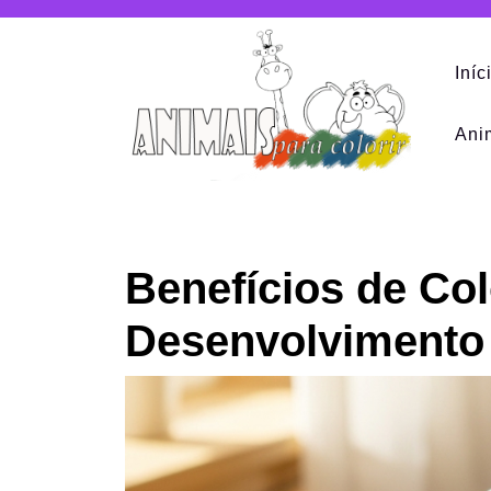
Skip
to
content
Iníc
Ani
Benefícios de Col
Desenvolvimento I