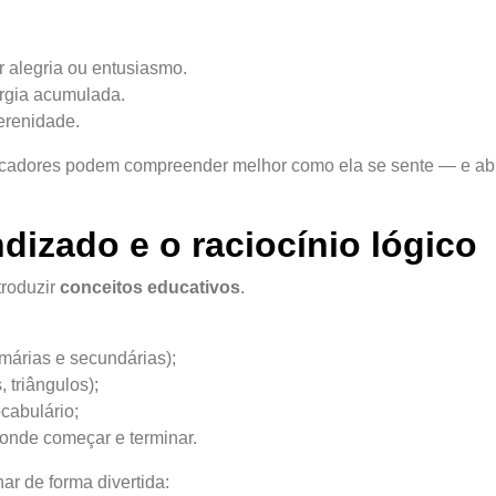
r alegria ou entusiasmo.
rgia acumulada.
erenidade.
educadores podem compreender melhor como ela se sente — e abr
ndizado e o raciocínio lógico
troduzir
conceitos educativos
.
imárias e secundárias);
 triângulos);
cabulário;
r onde começar e terminar.
r de forma divertida: