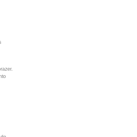
s
razer.
nto
 do