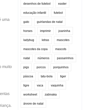
desenhos de futebol
easter
educação infantil
futebol
 é uma
gato
guirlandas de natal
horses
imprimir
joaninha
ladybug
letras
mascotes
mascotes da copa
mascots
natal
números
passarinhos
o muito
pigs
porcos
porquinhos
páscoa
tatu-bola
tiger
tigre
vaca
vaquinha
mentas
worksheet
zabivaka
árvore de natal
riança.