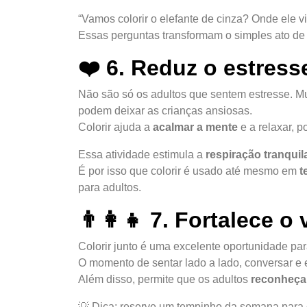
“Vamos colorir o elefante de cinza? Onde ele 
Essas perguntas transformam o simples ato de
❤️ 6. Reduz o estress
Não são só os adultos que sentem estresse. Mu
podem deixar as crianças ansiosas.
Colorir ajuda a
acalmar a mente
e a relaxar, p
Essa atividade estimula a
respiração tranquil
É por isso que colorir é usado até mesmo em
t
para adultos.
👨‍👩‍👧 7. Fortalece o
Colorir junto é uma excelente oportunidade par
O momento de sentar lado a lado, conversar e 
Além disso, permite que os adultos
reconheça
💡 Dica: reserve um tempinho da semana para 