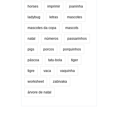
horses
imprimir
joaninha
ladybug
letras
mascotes
mascotes da copa
mascots
natal
números
passarinhos
pigs
porcos
porquinhos
páscoa
tatu-bola
tiger
tigre
vaca
vaquinha
worksheet
zabivaka
árvore de natal