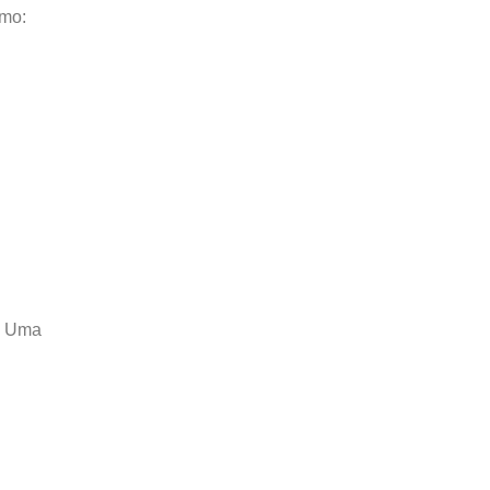
omo:
o. Uma