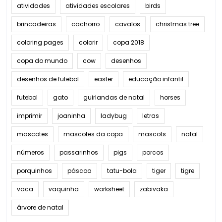
atividades
atividades escolares
birds
brincadeiras
cachorro
cavalos
christmas tree
coloring pages
colorir
copa 2018
copa do mundo
cow
desenhos
desenhos de futebol
easter
educação infantil
futebol
gato
guirlandas de natal
horses
imprimir
joaninha
ladybug
letras
mascotes
mascotes da copa
mascots
natal
números
passarinhos
pigs
porcos
porquinhos
páscoa
tatu-bola
tiger
tigre
vaca
vaquinha
worksheet
zabivaka
árvore de natal