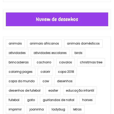
Nuvem de desenhos
animais
animais africanos
animais domésticos
atividades
atividades escolares
birds
brincadeiras
cachorro
cavalos
christmas tree
coloring pages
colorir
copa 2018
copa do mundo
cow
desenhos
desenhos de futebol
easter
educação infantil
futebol
gato
guirlandas de natal
horses
imprimir
joaninha
ladybug
letras