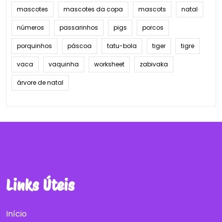
mascotes
mascotes da copa
mascots
natal
números
passarinhos
pigs
porcos
porquinhos
páscoa
tatu-bola
tiger
tigre
vaca
vaquinha
worksheet
zabivaka
árvore de natal
Links Úteis
Início