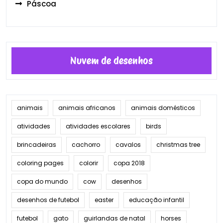
Páscoa
Nuvem de desenhos
animais
animais africanos
animais domésticos
atividades
atividades escolares
birds
brincadeiras
cachorro
cavalos
christmas tree
coloring pages
colorir
copa 2018
copa do mundo
cow
desenhos
desenhos de futebol
easter
educação infantil
futebol
gato
guirlandas de natal
horses