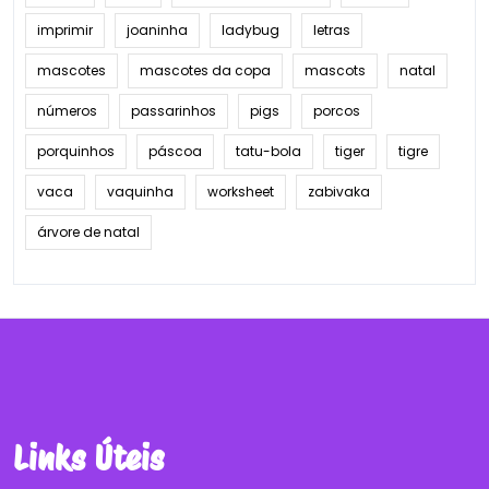
imprimir
joaninha
ladybug
letras
mascotes
mascotes da copa
mascots
natal
números
passarinhos
pigs
porcos
porquinhos
páscoa
tatu-bola
tiger
tigre
vaca
vaquinha
worksheet
zabivaka
árvore de natal
Links Úteis